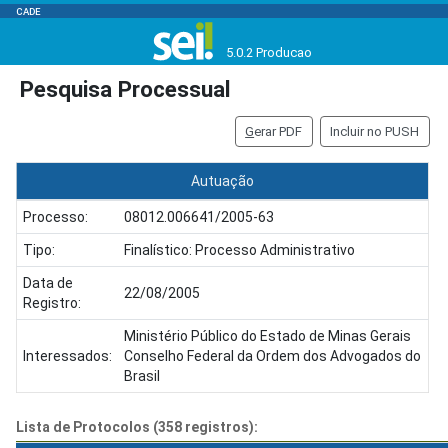
CADE
5.0.2 Producao
Pesquisa Processual
G
erar PDF
Incluir no PUSH
Autuação
Processo:
08012.006641/2005-63
Tipo:
Finalístico: Processo Administrativo
Data de
22/08/2005
Registro:
Ministério Público do Estado de Minas Gerais
Interessados:
Conselho Federal da Ordem dos Advogados do
Brasil
Lista de Protocolos (358 registros):