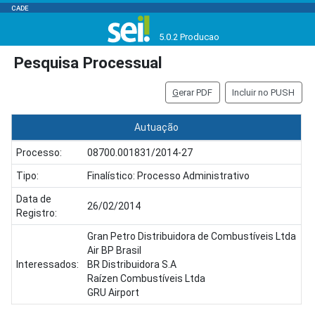
CADE
5.0.2 Producao
Pesquisa Processual
G
erar PDF
Incluir no PUSH
Autuação
Processo:
08700.001831/2014-27
Tipo:
Finalístico: Processo Administrativo
Data de
26/02/2014
Registro:
Gran Petro Distribuidora de Combustíveis Ltda
Air BP Brasil
Interessados:
BR Distribuidora S.A
Raízen Combustíveis Ltda
GRU Airport