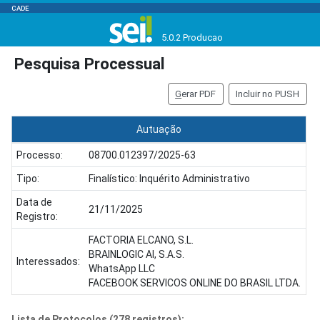
CADE
5.0.2 Producao
Pesquisa Processual
G
erar PDF
Incluir no PUSH
Autuação
Processo:
08700.012397/2025-63
Tipo:
Finalístico: Inquérito Administrativo
Data de
21/11/2025
Registro:
FACTORIA ELCANO, S.L.
BRAINLOGIC AI, S.A.S.
Interessados:
WhatsApp LLC
FACEBOOK SERVICOS ONLINE DO BRASIL LTDA.
Lista de Protocolos (278 registros):