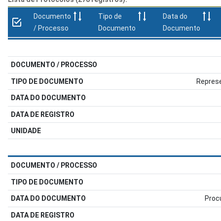
Documento
Tipo de
Data do
/ Processo
Documento
Documento
Represe
Proc