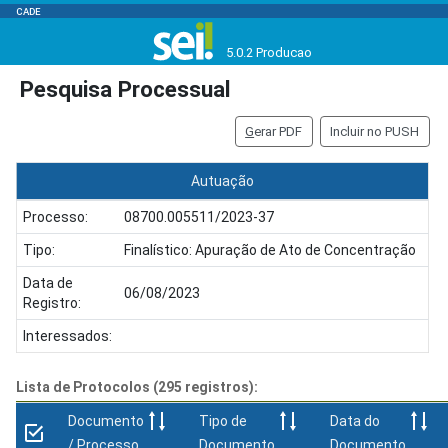
CADE
5.0.2 Producao
Pesquisa Processual
G
erar PDF
Incluir no PUSH
Autuação
Processo:
08700.005511/2023-37
Tipo:
Finalístico: Apuração de Ato de Concentração
Data de
06/08/2023
Registro:
Interessados:
Lista de Protocolos (295 registros):
Documento
Tipo de
Data do
/ Processo
Documento
Documento