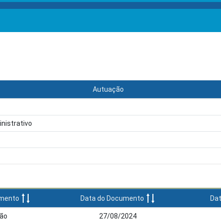
Autuação
inistrativo
umento
Data do Documento
Dat
dão
27/08/2024