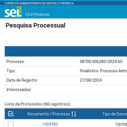
CONSELHO ADMINISTRATIVO DE DEFESA ECONÔMICA
5.0.2 Producao
Pesquisa Processual
Processo:
08700.006280/2024-60
Tipo:
Finalístico: Processo Adm
Data de Registro:
27/08/2024
Interessados:
Lista de Protocolos (66 registros):
Documento / Processo
Tipo de Doc
1434785
Certi