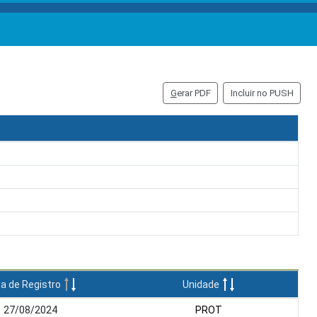
G
erar PDF
Incluir no PUSH
a de Registro
Unidade
27/08/2024
PROT