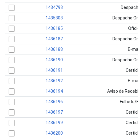
1434793
Despach
1435303
Despacho Or
1436185
Ofíci
1436187
Despacho Or
1436188
E-ma
1436190
Despacho Or
1436191
Certi
1436192
E-ma
1436194
Aviso de Receb
1436196
Folheto/
1436197
Certi
1436199
Certi
1436200
Certi