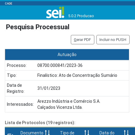
CADE
5.0.2 Producao
Pesquisa Processual
G
erar PDF
Incluir no PUSH
Autuação
Processo:
08700.000841/2023-36
Tipo:
Finalístico: Ato de Concentração Sumário
Data de
31/01/2023
Registro:
Arezzo Indústria e Comércio S.A.
Interessados:
Calçados Vicenza Ltda.
Lista de Protocolos (19 registros):
Documento
Tipo de
Data do