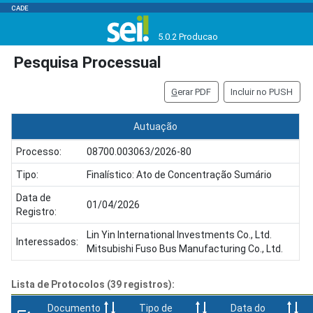
CADE
5.0.2 Producao
Pesquisa Processual
G
erar PDF
Incluir no PUSH
Autuação
Processo:
08700.003063/2026-80
Tipo:
Finalístico: Ato de Concentração Sumário
Data de
01/04/2026
Registro:
Lin Yin International Investments Co., Ltd.
Interessados:
Mitsubishi Fuso Bus Manufacturing Co., Ltd.
Lista de Protocolos (39 registros):
Documento
Tipo de
Data do