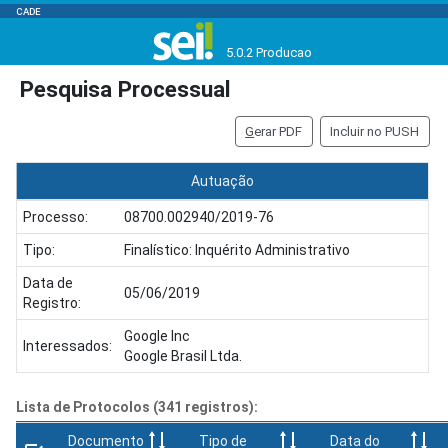
CADE
5.0.2 Producao
Pesquisa Processual
G
erar PDF
Incluir no PUSH
Autuação
Processo:
08700.002940/2019-76
Tipo:
Finalístico: Inquérito Administrativo
Data de
05/06/2019
Registro:
Google Inc
Interessados:
Google Brasil Ltda.
Lista de Protocolos (341 registros):
Documento
Tipo de
Data do