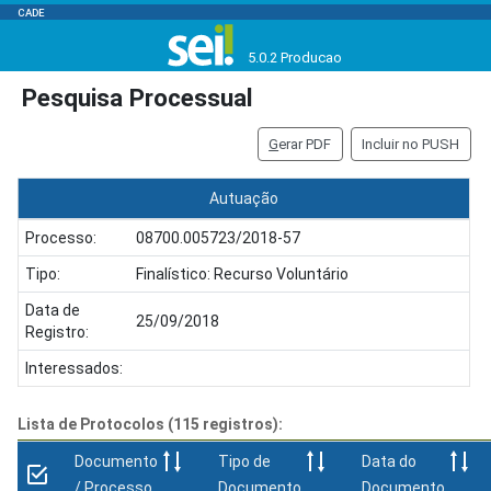
CADE
5.0.2 Producao
Pesquisa Processual
G
erar PDF
Incluir no PUSH
Autuação
Processo:
08700.005723/2018-57
Tipo:
Finalístico: Recurso Voluntário
Data de
25/09/2018
Registro:
Interessados:
Lista de Protocolos (115 registros):
Documento
Tipo de
Data do
/ Processo
Documento
Documento