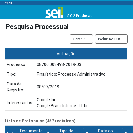
CADE
5.0.2 Producao
Pesquisa Processual
G
erar PDF
Incluir no PUSH
Autuação
Processo:
08700.003498/2019-03
Tipo:
Finalístico: Processo Administrativo
Data de
08/07/2019
Registro:
Google Inc
Interessados:
Google Brasil Internet Ltda
Lista de Protocolos (457 registros):
Documento
Tipo de
Data do