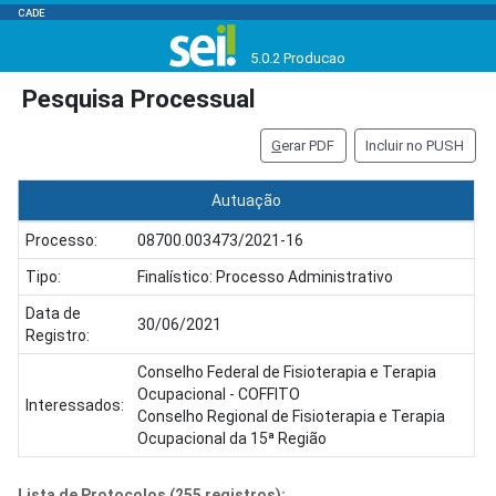
CADE
5.0.2 Producao
Pesquisa Processual
G
erar PDF
Incluir no PUSH
Autuação
Processo:
08700.003473/2021-16
Tipo:
Finalístico: Processo Administrativo
Data de
30/06/2021
Registro:
Conselho Federal de Fisioterapia e Terapia
Ocupacional - COFFITO
Interessados:
Conselho Regional de Fisioterapia e Terapia
Ocupacional da 15ª Região
Lista de Protocolos (255 registros):