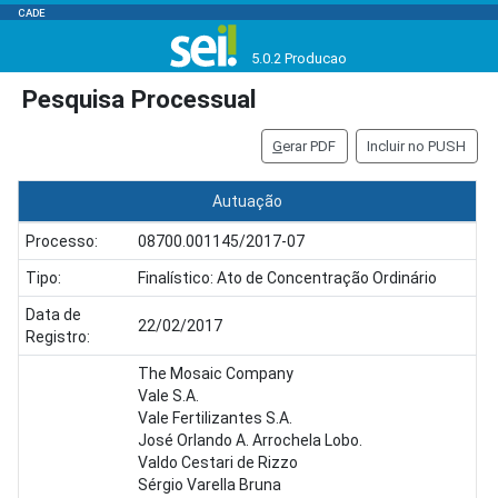
CADE
5.0.2 Producao
Pesquisa Processual
G
erar PDF
Incluir no PUSH
Autuação
Processo:
08700.001145/2017-07
Tipo:
Finalístico: Ato de Concentração Ordinário
Data de
22/02/2017
Registro:
The Mosaic Company
Vale S.A.
Vale Fertilizantes S.A.
José Orlando A. Arrochela Lobo.
Valdo Cestari de Rizzo
Sérgio Varella Bruna