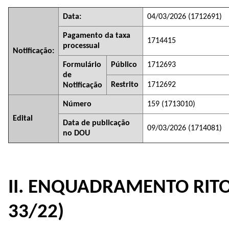
Data:
04/03/2026 (
1712691
)
Pagamento da taxa
1714415
processual
Notificação:
Formulário
Público
1712693
de
Restrito
1712692
Notificação
Número
159 (
1713010
)
Edital
Data de publicação
09/03/2026 (
1714081
)
no DOU
II. ENQUADRAMENTO RITO 
33/22)