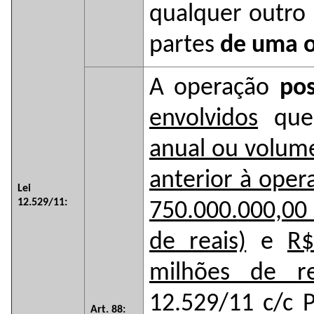
qualquer outro
partes
de uma o
A operação
pos
envolvidos
que 
anual ou volume
anterior à oper
Lei
12.529/11:
750.000.000,00
de reais)
e
R$
milhões de re
12.529/11 c/c P
Art. 88: