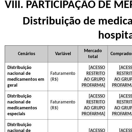
VIII. PARTICIPAÇÃO DE M
Distribuição de medic
hospit
Mercado
Cenários
Variável
Comprado
total
Distribuição
[ACESSO
[ACES
nacional de
Faturamento
RESTRITO
RESTRI
medicamentos em
(R$)
AO GRUPO
AO GRU
geral
PROFARMA]
PROFARM
Distribuição
[ACESSO
[ACES
nacional de
Faturamento
RESTRITO
RESTRI
medicamentos
(R$)
AO GRUPO
AO GRU
especiais
PROFARMA]
PROFARM
Distribuição
nacional de
[ACESSO
[ACES