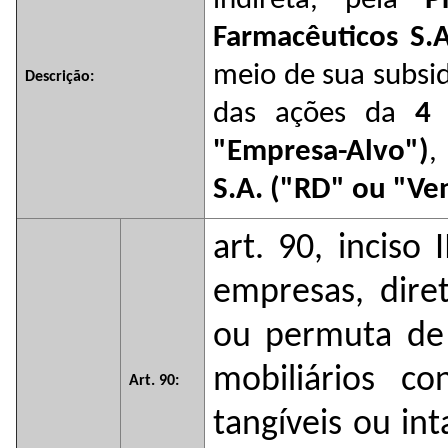
indireta, pela
P
Farmacêuticos S.
meio de sua subsid
Descrição:
das ações da
4 
"Empresa-Alvo")
,
S.A. ("RD" ou "Ve
art. 90, inciso 
empresas, dire
ou permuta de 
mobiliários co
Art. 90:
tangíveis ou int