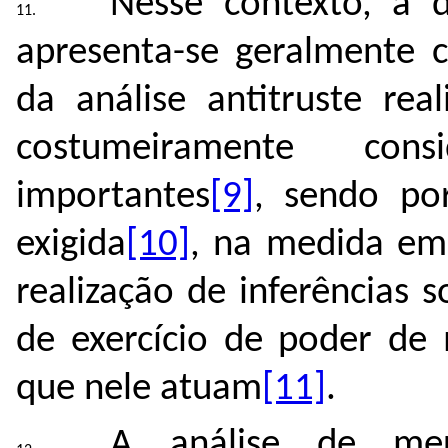
Nesse contexto, a 
apresenta-se geralmente 
da análise antitruste rea
costumeiramente co
importantes
[9]
, sendo po
exigida
[10]
, na medida em 
realização de inferências 
de exercício de poder de
que nele atuam
[11]
.
A análise de mer