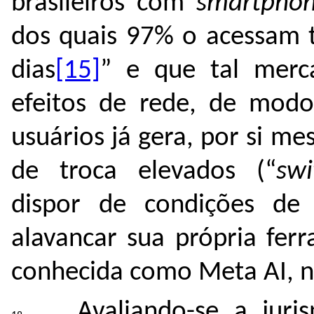
brasileiros com
smartpho
dos quais 97% o acessam t
dias
[15]
” e que tal merc
efeitos de rede, de mod
usuários já gera, por si me
de troca elevados (“
swi
dispor de condições de
alavancar sua própria ferra
conhecida como Meta AI, 
Avaliando-se a juri