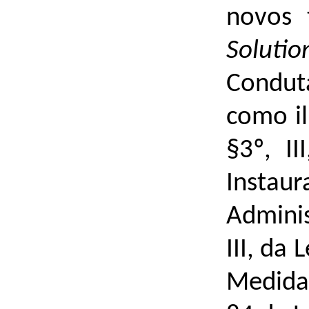
novos
Solutio
Condut
como il
§3º, I
Inst
Adminis
III, da
Medida