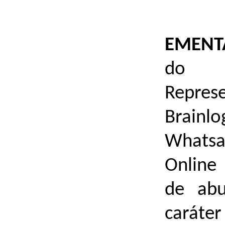
EMEN
do In
Represe
Brainl
Whatsa
Online 
de abu
caráte