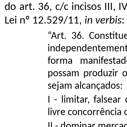
do art. 36, c/c incisos III
Lei nº 12.529/11,
in verbis
:
“Art. 36. Constit
independentement
forma manifesta
possam produzir o
sejam alcançados:
I - limitar, false
livre concorrência o
II - dominar merca