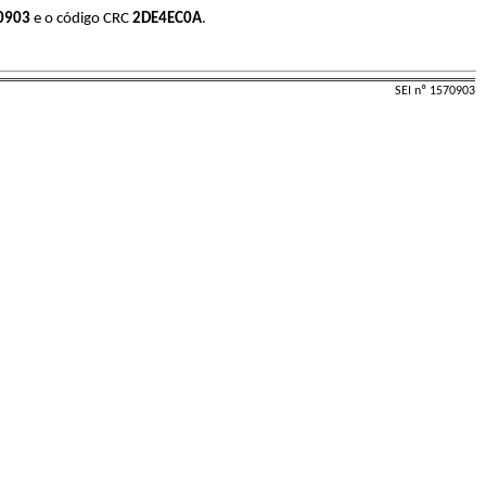
0903
e o código CRC
2DE4EC0A
.
SEI nº 1570903