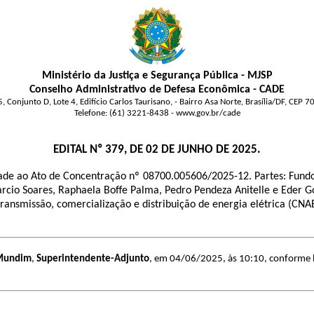
Ministério da Justiça e Segurança Pública - MJSP
Conselho Administrativo de Defesa Econômica - CADE
, Conjunto D, Lote 4, Edifício Carlos Taurisano, - Bairro Asa Norte, Brasília/DF, CEP 
Telefone: (61) 3221-8438 - www.gov.br/cade
EDITAL Nº 379, DE 02 DE JUNHO DE 2025.
cidade ao Ato de Concentração nº 08700.005606/2025-12. Partes: Fund
arcio Soares, Raphaela Boffe Palma, Pedro Pendeza Anitelle e Eder G
ransmissão, comercialização e distribuição de energia elétrica (CN
 Mundim
,
Superintendente-Adjunto
, em 04/06/2025, às 10:10, conforme ho