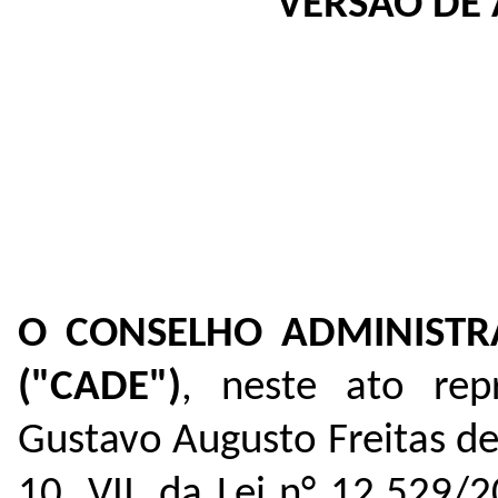
VERSÃO DE 
O CONSELHO ADMINISTR
("CADE")
, neste ato rep
Gustavo Augusto Freitas d
10, VII, da Lei n° 12.529