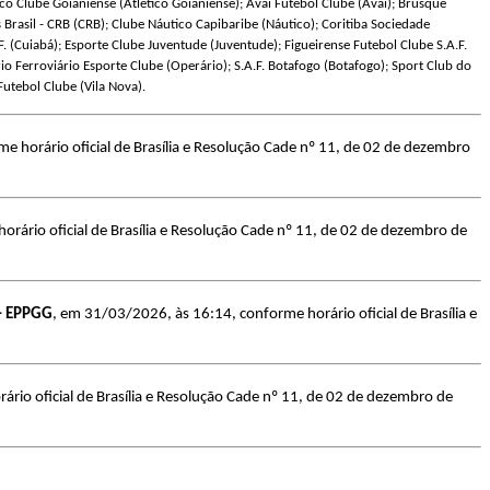
co Clube Goianiense (Atlético Goianiense); Avaí Futebol Clube (Avaí); Brusque
Brasil - CRB (CRB); Clube Náutico Capibaribe (Náutico); Coritiba Sociedade
. (Cuiabá); Esporte Clube Juventude (Juventude); Figueirense Futebol Clube S.A.F.
io Ferroviário Esporte Clube (Operário); S.A.F. Botafogo (Botafogo); Sport Club do
utebol Clube (Vila Nova).
e horário oficial de Brasília e Resolução Cade nº 11, de 02 de dezembro
rário oficial de Brasília e Resolução Cade nº 11, de 02 de dezembro de
 – EPPGG
, em 31/03/2026, às 16:14, conforme horário oficial de Brasília e
rio oficial de Brasília e Resolução Cade nº 11, de 02 de dezembro de