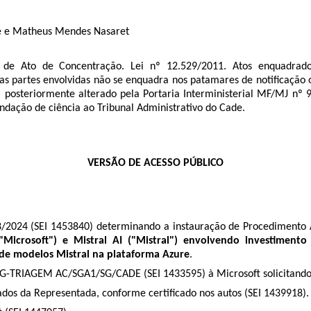
ite e Matheus Mendes Nasaret
de Ato de Concentração. Lei nº 12.529/2011.
Atos enquadrad
 partes envolvidas não se enquadra nos patamares de notificação ob
, posteriormente alterado pela Portaria Interministerial MF/MJ nº 
ndação de ciência ao Tribunal Administrativo do Cade.
VERSÃO DE ACESSO PÚBLICO
8/2024
(SEI
1453840
) determinando a instauração de Procedimento 
("Microsoft") e Mistral AI ("Mistral") envolvendo investiment
de modelos Mistral na plataforma Azure
.
SG-TRIAGEM AC/SGA1/SG/CADE (SEI
1433595
) à Microsoft solicitan
ados da Representada, conforme certificado nos autos (SEI
1439918
)