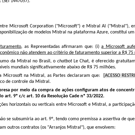
t (SEI
1447057
).
ntre Microsoft Corporation ("Microsoft") e Mistral AI ("Mistral"),
onibilização de modelos Mistral na plataforma Azure, constitui um 
faturamento
, as Representadas afirmaram que: (i)
a Microsoft auf
econômico não atendem ao critério de faturamento superior a R$ 75
umo da Mistral no Brasil, o
chatbot
Le Chat, é oferecido gratuita
veis mundiais significativamente abaixo de R$ 75 milhões.
a Microsoft na Mistral, as Partes declararam que:
[ACESSO RESTR
oco de controle da Mistral.
mpresa por meio da compra de ações
configuram atos de concentraç
o art. 9º c/c art. 10 da Resolução Cade nº 33/2022.
s horizontais ou verticais entre Microsoft e Mistral, a participação
se subsumiria ao art. 9º, tendo como premissa a assertiva de que e
am outros contratos (os "Arranjos Mistral"), que envolvem: