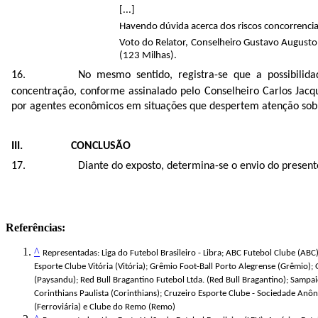
[...]
Havendo dúvida acerca dos riscos concorrenci
Voto do Relator, Conselheiro Gustavo Augusto 
(123 Milhas).
No mesmo sentido, registra-se que a possibilida
concentração, conforme assinalado pelo Conselheiro Carlos Jac
por agentes econômicos em situações que despertem atenção sob o 
III. CONCLUSÃO
Diante do exposto,
determina-se o envio do present
Referências:
^
Representadas: Liga do Futebol Brasileiro - Libra; ABC Futebol Clube (ABC)
Esporte Clube Vitória (Vitória); Grêmio Foot-Ball Porto Alegrense (Grêmio)
(Paysandu); Red Bull Bragantino Futebol Ltda. (Red Bull Bragantino); Sampa
Corinthians Paulista (Corinthians); Cruzeiro Esporte Clube - Sociedade Anô
(Ferroviária) e Clube do Remo (Remo)