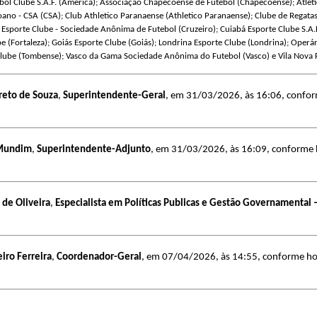
ebol Clube S.A.F. (América); Associação Chapecoense de Futebol (Chapecoense); Atléti
ano - CSA (CSA); Club Athletico Paranaense (Athletico Paranaense); Clube de Regatas 
 Esporte Clube - Sociedade Anônima de Futebol (Cruzeiro); Cuiabá Esporte Clube S.A.F
be (Fortaleza); Goiás Esporte Clube (Goiás); Londrina Esporte Clube (Londrina); Operár
 Clube (Tombense); Vasco da Gama Sociedade Anônima do Futebol (Vasco) e Vila Nova F
reto de Souza
,
Superintendente-Geral
, em 31/03/2026, às 16:06, conform
 Mundim
,
Superintendente-Adjunto
, em 31/03/2026, às 16:09, conforme ho
 de Oliveira
,
Especialista em Políticas Publicas e Gestão Governamental
iro Ferreira
,
Coordenador-Geral
, em 07/04/2026, às 14:55, conforme horá