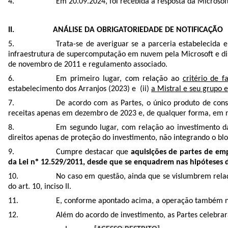
Em 20.09.2024, foi recebida a resposta da Microsof
II. ANÁLISE DA OBRIGATORIEDADE DE NOTIFICAÇÃO
Trata-se de averiguar se a parceria estabelecida e
infraestrutura de supercomputação em nuvem pela Microsoft e disp
de novembro de 2011 e regulamento associado.
Em primeiro lugar, com relação ao
critério de 
estabelecimento dos Arranjos (2023) e (ii)
a Mistral e seu grupo 
De acordo com as Partes, o único produto de cons
receitas apenas em dezembro de 2023 e, de qualquer forma, em ní
Em segundo lugar, c
om relação ao investimento d
direitos apenas de proteção do investimento, não integrando o bl
Cumpre destacar que
aquisições de partes de e
da Lei nº 12.529/2011, desde que se enquadrem nas hipóteses d
No caso em questão, ainda que se vislumbrem relaçõe
do art. 10, inciso II.
E, conforme apontado acima, a operação também não 
Além do acordo de investimento, as Partes celebrar