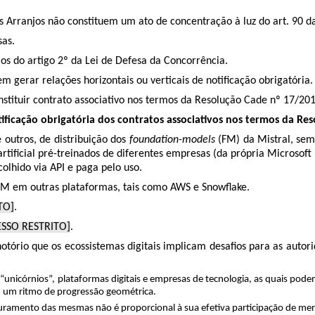
os Arranjos não constituem um ato de concentração à luz do art. 90 d
as.
os do artigo 2º da Lei de Defesa da Concorrência.
m gerar relações horizontais ou verticais de notificação obrigatória
nstituir contrato associativo nos termos da
Resolução Cade nº 17/201
tificação obrigatória dos contratos associativos
nos termos da Res
 outros, de distribuição dos
foundation-models
(FM) da Mistral, se
 artificial pré-treinados de diferentes empresas (da própria Microsof
lhido via API e paga pelo uso.
 FM em outras plataformas, tais como AWS e Snowflake.
TO]
.
ESSO RESTRITO]
.
tório que os ecossistemas digitais implicam desafios para as autori
 “unicórnios”, plataformas digitais e empresas de tecnologia, as quais po
 um ritmo de progressão geométrica.
turamento das mesmas não é proporcional à sua efetiva participação de mer