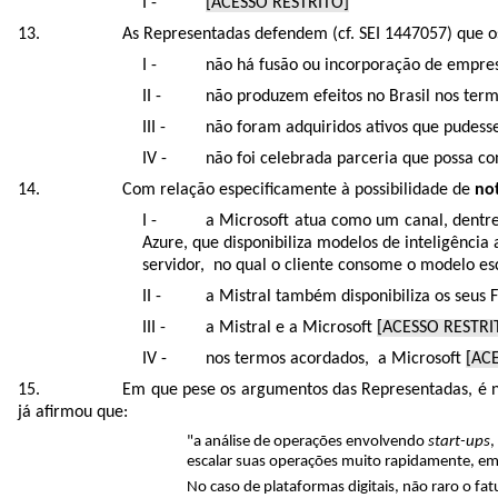
[ACESSO RESTRITO]
As Representadas defendem (cf. SEI
1447057
) que 
não há fusão ou incorporação de empres
não produzem efeitos no Brasil nos term
não foram adquiridos ativos que pudesse
não foi celebrada parceria que possa co
Com relação especificamente à possibilidade de
no
a Microsoft atua como um canal, dentre
Azure, que disponibiliza modelos de inteligência
servidor,
no qual o cli
ente consome o modelo esco
a Mistral também disponibiliza os seus
a Mistral e a Microsoft
[ACESSO RESTRI
nos termos acordados, a Microsoft
[AC
Em que pese os argumentos das Representadas, é no
já afirmou que:
"a análise de operações envolvendo
start-ups
,
escalar suas operações muito rapidamente, em
No caso de plataformas digitais, não raro o fa