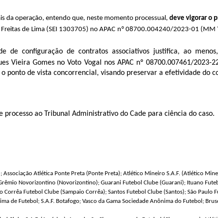
ais da operação, entendo que, neste momento processual,
deve vigorar o p
Freitas de Lima (SEI
1303705
) no APAC nº
08700.004240/2023-01
(MM T
de de configuração de contratos associativos justifica, ao menos
ques Vieira Gomes no Voto Vogal nos APAC nº 08700.007461/2023-2
ponto de vista concorrencial, visando preservar a efetividade do c
e processo
ao Tribunal Administrativo do Cade para ciência do caso.
; Associação Atlética Ponte Preta (Ponte Preta); Atlético Mineiro S.A.F. (Atlético Mi
; Grêmio Novorizontino (Novorizontino); Guarani Futebol Clube (Guarani); Ituano Fute
io Corrêa Futebol Clube (Sampaio Corrêa); Santos Futebol Clube (Santos); São Paulo F
nima de Futebol; S.A.F. Botafogo; Vasco da Gama Sociedade Anônima do Futebol; Brusq