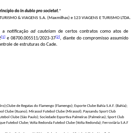
rincípio do
in dubio pro societat
."
URISMO & VIAGENS S.A. (Maxmilhas) e 123 VIAGENS E TURISMO LTDA.
, a notificação
ad cautelam
de certos contratos como atos de
[1]
[2]
2
e 08700.005511/2023-37
, diante do compromisso assumido
ontrole de estruturas do Cade.
neiro);Clube de Regatas do Flamengo (Flamengo); Esporte Clube Bahia S.A.F. (Bahia);
bol Clube (Ituano); Mirassol Futebol Clube (Mirassol); Paysandu Sport Club
utebol Clube (São Paulo); Sociedade Esportiva Palmeiras (Palmeiras); Sport Club
ue Futebol Clube; Volta Redonda Futebol Clube (Volta Redonda); Ferroviária S.A.F