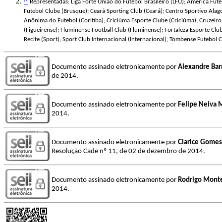
^
Representadas: Liga Forte União do Futebol Brasileiro (LFU); América Fut
Futebol Clube (Brusque); Ceará Sporting Club (Ceará); Centro Sportivo Alago
Anônima do Futebol (Coritiba); Criciúma Esporte Clube (Criciúma); Cruzeiro
(Figueirense); Fluminense Football Club (Fluminense); Fortaleza Esporte Clu
Recife (Sport); Sport Club Internacional (Internacional); Tombense Futebol
Documento assinado eletronicamente por
Alexandre Bar
de 2014.
Documento assinado eletronicamente por
Felipe Neiva
2014.
Documento assinado eletronicamente por
Clarice Gomes
Resolução Cade nº 11, de 02 de dezembro de 2014.
Documento assinado eletronicamente por
Rodrigo Monte
2014.