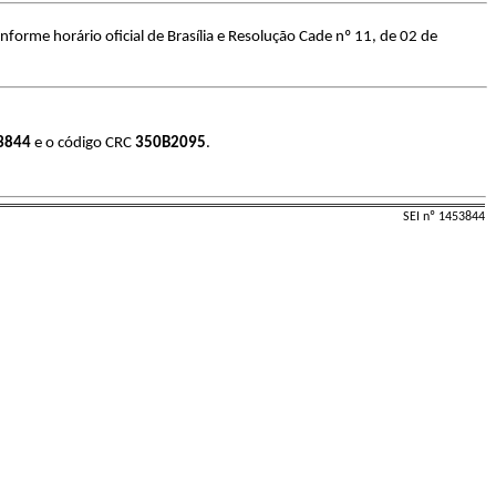
forme horário oficial de Brasília e Resolução Cade nº 11, de 02 de
3844
e o código CRC
350B2095
.
SEI nº 1453844