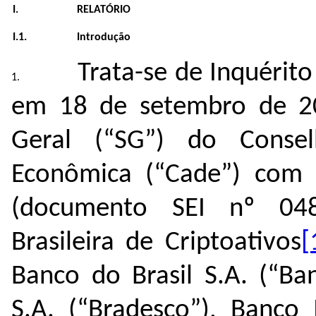
I.
RELATÓRIO
I.1.
Introdução
Trata-se de Inquérito
em 18 de setembro de 20
Geral (“SG”) do Consel
Econômica (“Cade”) com 
(documento SEI nº
04
Brasileira de Criptoativos
[
Banco do Brasil S.A. (“Ba
S.A. (“Bradesco”), Banco 