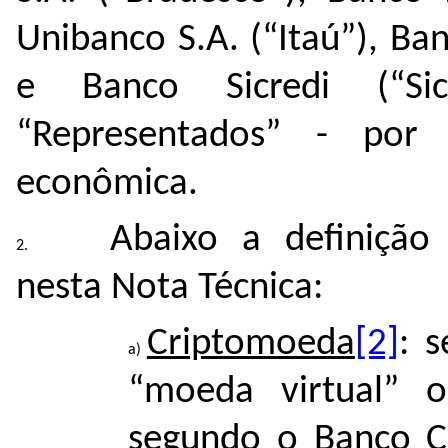
Unibanco S.A. (“Itaú”), Ba
e Banco Sicredi (“Si
“Representados” - por
econômica.
Abaixo a definição 
nesta Nota Técnica:
Criptomoeda
[2]
: 
“moeda virtual” o
segundo o Banco Ce