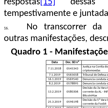
respostas
[15]
dessas e
tempestivamente e juntada
No transcorrer da 
outras manifestações, descr
Quadro
1
- Manifestaçõe
Data
Doc. SEI nº
Justiça na Coréia d
7.11.2018
0545343
criptomoedas
7.1.2019
0565658
Tribunal de Defesa 
16.1.2019
0569540
Denuncia conduta s
8.2.2019
0578895
Denuncia conduta si
Decisão da 3a Vara 
13.2.2019
0580306
corrente da AL - I
BitcoinMax
Decisão da 5ª Vara 
25.3.2019
0596198
corrente da Foxbit