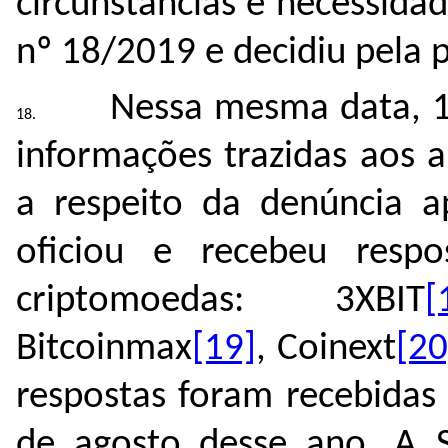
circunstâncias e necessid
nº 18/2019 e decidiu pela 
Nessa mesma data, 11
informações trazidas aos 
a respeito da denúncia a
oficiou e recebeu respo
criptomoedas: 3XBIT
[
Bitcoinmax
[19]
, Coinext
[20
respostas foram recebidas
de agosto desse ano. A 