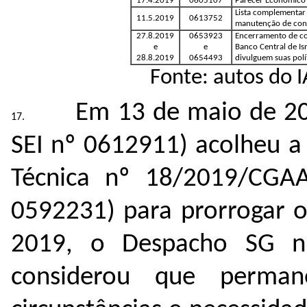
17.4.2019
0605107
Parecer Econômico 
Lista complementar 
11.5.2019
0613752
manutenção de cont
27.8.2019
0653923
Encerramento de con
e
e
Banco Central de Is
28.8.2019
0654493
divulguem suas polít
Fonte: autos do 
Em 13 de maio de 20
SEI nº
0612911
) acolheu 
Técnica nº 18/2019/CGA
0592231
) para prorrogar 
2019, o Despacho SG n
considerou que perma