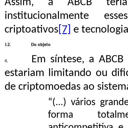
Assim, a ABCB teria 
institucionalmente es
criptoativos
[7]
e tecnologi
I.2.
Do objeto
Em síntese, a ABCB
estariam limitando ou dif
de criptomoedas ao sistem
“(...) vários gran
forma totalme
anticompetitiva e