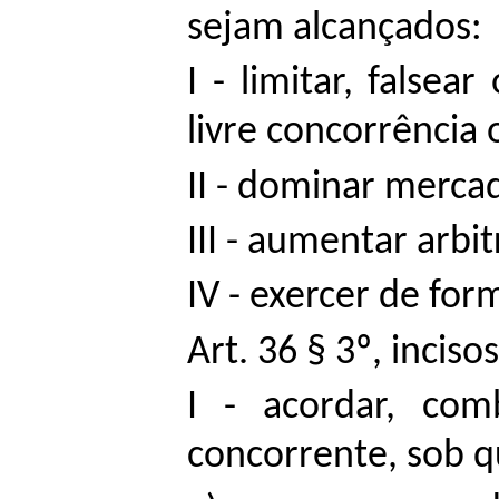
sejam alcançados:
I - limitar, false
livre concorrência o
II - dominar merca
III - aumentar arbi
IV - exercer de fo
Art. 36 § 3º, incisos
I - acordar, com
concorrente, sob q