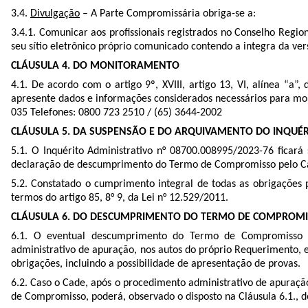
3.4.
Divulgação
– A Parte Compromissária obriga-se a:
3.4.1. Comunicar aos profissionais registrados no Conselho Region
seu sítio eletrônico próprio comunicado contendo a integra da ver
CLÁUSULA 4. DO MONITORAMENTO
4.1. De acordo com o artigo 9º, XVIII, artigo 13, VI, alínea “a
apresente dados e informações considerados necessários para moni
035 Telefones: 0800 723 2510 / (65) 3644-2002
CLÁUSULA 5. DA SUSPENSÃO E DO ARQUIVAMENTO DO INQUÉ
5.1. O Inquérito Administrativo n°
08700.008995/2023-76
ficará
declaração de descumprimento do Termo de Compromisso pelo Cad
5.2. Constatado o cumprimento integral de todas as obrigações p
termos do artigo 85, 8° 9, da Lei n° 12.529/2011.
CLÁUSULA 6. DO DESCUMPRIMENTO DO TERMO DE COMPROMIS
6.1. O eventual descumprimento do Termo de Compromisso pe
administrativo de apuração, nos autos do próprio Requerimento,
obrigações, incluindo a possibilidade de apresentação de provas.
6.2. Caso o Cade, após o procedimento administrativo de apuraçã
de Compromisso, poderá, observado o disposto na Cláusula 6.1., 