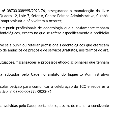
o n°
08700.008995/2023-76
, assegurando a manutenção da livre
dra 12, Lote 7, Setor A, Centro Político Administrativo, Cuiabá-
 Compromissária não voltem a ocorrer;
r e punir profissionais de odontologia que supostamente tenham
ontológicos, exceto no que se refere especificamente à proibição
ivo seja punir ou retaliar profissionais odontológicos que ofereçam
de anúncios de preços e de serviços gratuitos, nos termos do art.
uações, fiscalizações e processos ético-disciplinares que tenham
 já adotados pelo Cade no âmbito do Inquérito Administrativo
ocolar petição para comunicar a celebração do TCC e requerer a
rativo nº
08700.008995/2023-76
.
senvolvidas pelo Cade; portando-se, assim, de maneira condizente