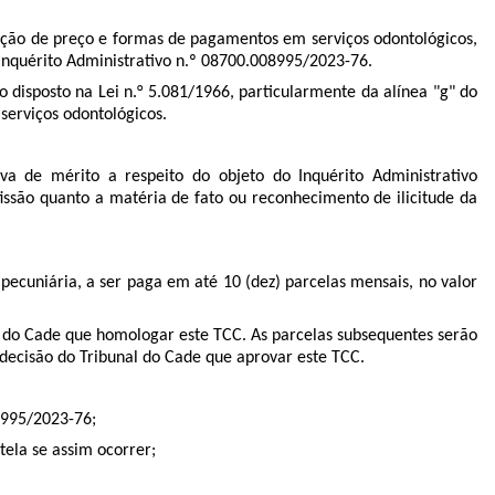
uação de preço e formas de pagamentos em serviços odontológicos,
nquérito Administrativo n.º
08700.008995/2023-76
.
isposto na Lei n.° 5.081/1966, particularmente da alínea "g" do
 serviços odontológicos.
a de mérito a respeito do objeto do Inquérito Administrativo
onfissão quanto a matéria de fato ou reconhecimento de ilicitude da
ecuniária, a ser paga em até 10 (dez) parcelas mensais, no valor
nal do Cade que homologar este TCC. As parcelas subsequentes serão
a decisão do Tribunal do Cade que aprovar este TCC.
08995/2023-76;
 tela se assim ocorrer;