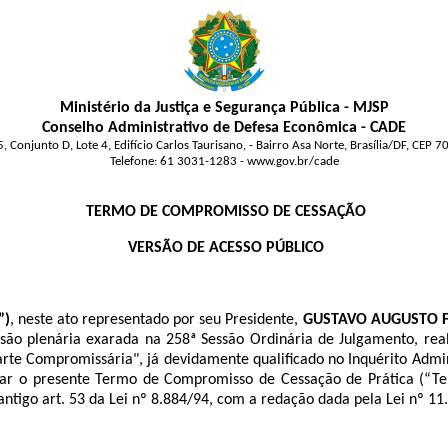
Ministério da Justiça e Segurança Pública - MJSP
Conselho Administrativo de Defesa Econômica - CADE
, Conjunto D, Lote 4, Edifício Carlos Taurisano, - Bairro Asa Norte, Brasília/DF, CEP 
Telefone: 61 3031-1283 - www.gov.br/cade
TERMO DE COMPROMISSO DE CESSAÇÃO
VERSÃO DE ACESSO PÚBLICO
”)
, neste ato representado por seu Presidente,
GUSTAVO AUGUSTO F
são plenária exarada na 258ª Sessão Ordinária de Julgamento, re
arte Compromissária", já devidamente qualificado no Inquérito Admi
ebrar o presente Termo de Compromisso de Cessação de Prática (“T
antigo art. 53 da Lei nº 8.884/94, com a redação dada pela Lei nº 