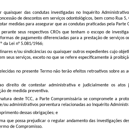
car quaisquer das condutas investigadas no Inquérito Administrativ
ncessão de descontos em serviços odontológicos, bem como Rua 5, Qua
otar medidas para assegurar que as condutas praticadas pela Parte
am perante seus respectivos CROs que tenham o escopo de investiga
 formas de pagamento diferenciadas para a prestação de serviços od
7º da Lei n° 5.081/1966;
linares e/ou sindicâncias ou quaisquer outros expedientes cujo objet
seus serviços, exceto no que se refere especificamente à proibição 
ecidas no presente Termo não terão efeitos retroativos sobre as aut
o direito de contestar administrativa e judicialmente os atos
ição de medida preventiva.
assinatura deste TCC, a Parte Compromissária se compromete a prot
is e/ou administrativos porventura relacionadas ao Inquérito Administ
umprimento dessas obrigações; e
rma que possa prejudicar o regular andamento das investigações de
 Termo de Compromisso.