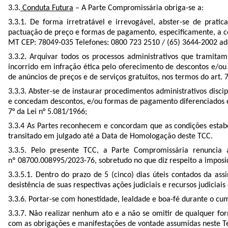
3.3.
Conduta Futura
– A Parte Compromissária obriga-se a:
3.3.1. De forma irretratável e irrevogável, abster-se de prati
pactuação de preço e formas de pagamento, especificamente, a co
MT CEP: 78049-035 Telefones: 0800 723 2510 / (65) 3644-2002 ad
3.3.2. Arquivar todos os processos administrativos que tramit
incorrido em infração ética pelo oferecimento de descontos e/ou
de anúncios de preços e de serviços gratuitos, nos termos do art. 
3.3.3. Abster-se de instaurar procedimentos administrativos discip
e concedam descontos, e/ou formas de pagamento diferenciados em 
7° da Lei n° 5.081/1966;
3.3.4 As Partes reconhecem e concordam que as condições estabel
transitado em julgado até a Data de Homologação deste TCC.
3.3.5. Pelo presente TCC, a Parte Compromissária renuncia a
nº
08700.008995/2023-76
, sobretudo no que diz respeito a impos
3.3.5.1. Dentro do prazo de 5 (cinco) dias úteis contados da 
desistência de suas respectivas ações judiciais e recursos judicia
3.3.6. Portar-se com honestidade, lealdade e boa-fé durante o c
3.3.7. Não realizar nenhum ato e a não se omitir de qualquer fo
com as obrigações e manifestações de vontade assumidas neste