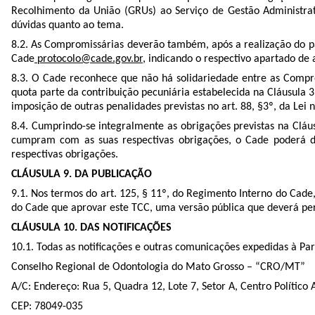
Recolhimento da União (GRUs) ao Serviço de Gestão Administrat
dúvidas quanto ao tema.
8.2. As Compromissárias deverão também, após a realização do p
Cade
protocolo@cade.gov.br,
indicando o respectivo apartado de a
8.3. O Cade reconhece que não há solidariedade entre as Compro
quota parte da contribuição pecuniária estabelecida na Cláusula 3
imposição de outras penalidades previstas no art. 88, §3º, da Lei
8.4. Cumprindo-se integralmente as obrigações previstas na Cl
cumpram com as suas respectivas obrigações, o Cade poderá d
respectivas obrigações.
CLÁUSULA 9. DA PUBLICAÇÃO
9.1. Nos termos do art. 125, § 11º, do Regimento Interno do Cade, 
do Cade que aprovar este TCC, uma versão pública que deverá per
CLÁUSULA 10. DAS NOTIFICAÇÕES
10.1. Todas as notificações e outras comunicações expedidas à P
Conselho Regional de Odontologia do Mato Grosso – “CRO/MT”
A/C: Endereço: Rua 5, Quadra 12, Lote 7, Setor A, Centro Político
CEP: 78049-035