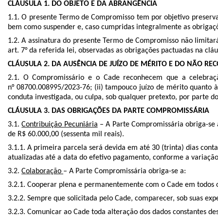
CLÁUSULA 1. DO OBJETO E DA ABRANGÊNCIA
1.1. O presente Termo de Compromisso tem por objetivo preservar
bem como suspender e, caso cumpridas integralmente as obrigaçõe
1.2. A assinatura do presente Termo de Compromisso não limitar
art. 7° da referida lei, observadas as obrigações pactuadas na cl
CLÁUSULA 2. DA AUSÊNCIA DE JUÍZO DE MÉRITO E DO NÃO R
2.1. O Compromissário e o Cade reconhecem que a celebração 
n°
08700.008995/2023-76
; (ii) tampouco juízo de mérito quanto à
conduta investigada, ou culpa, sob qualquer pretexto, por parte 
CLÁUSULA 3. DAS OBRIGAÇÕES DA PARTE COMPROMISSÁRIA
3.1.
Contribuição Pecuniária
– A Parte Compromissária obriga-se a
de R$ 60.000,00 (sessenta mil reais).
3.1.1. A primeira parcela será devida em até 30 (trinta) dias con
atualizadas até a data do efetivo pagamento, conforme a variação 
3.2.
Colaboração
– A Parte Compromissária obriga-se a:
3.2.1. Cooperar plena e permanentemente com o Cade em todos os
3.2.2. Sempre que solicitada pelo Cade, comparecer, sob suas expe
3.2.3. Comunicar ao Cade toda alteração dos dados constantes de