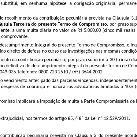
substitui, em nenhuma hipótese, a obrigação originária, perman
 do recolhimento da contribuição pecuniária prevista na Cláusula 
láusula Terceira do presente Termo de Compromisso,
por prazo supe
mente, a uma multa diária no valor de R$ 5.000,00 (cinco mil reai
do comprovante.
o descumprimento integral do presente Termo de Compromisso, o Inq
do direito de defesa no curso das investigações nas mesmas condiçõ
mento da contribuição pecuniária, por prazo superior a 30 (trinta) d
o definitiva de descumprimento integral do presente Termo de Comp
78049-035 Telefones: 0800 723 2510 / (65) 3644-2002
á o vencimento antecipado das parcelas vincendas, independentement
s despesas de cobrança e honorários advocatícios limitados a 10% (
misso implicará a imposição de multa a Parte Compromissária de R$
xtrajudicial, nos termos do artigo 85, § 8º da Lei nº 12.529/2011.
ntribuição pecuniária prevista na Cláusula 3 do presente acordo,