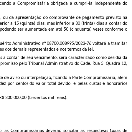
ecendo a Compromissária obrigada a cumpri-la independente do
3.1, ou da apresentação do comprovante de pagamento previsto na
rior a 15 (quinze) dias, mas inferior a 30 (trinta) dias a contar do
s) podendo ser aumentada em até 50 (cinquenta) vezes conforme o
uérito Administrativo n°
08700.008995/2023-76
voltará a tramitar
es dos demais representados e nos termos da lei.
ias a contar de seu vencimento, será caracterizado como desídia da
romisso pelo Tribunal Administrativo do Cade. Rua 5, Quadra 12,
e de aviso ou interpelação, ficando a Parte Compromissária, além
dez por cento) do valor total devido; e pelas custas e honorários
 300.000,00 (trezentos mil reais).
 as Compromissárias deverão solicitar as respectivas Guias de