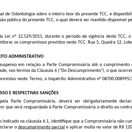
al de Odontologia sobre o inteiro teor do presente TCC, e disponibi
são pública do presente TCC, o qual deverá ser mantido disponível p
”, da Lei nº 12.529/2011, durante o período de vigência deste TCC,
torar os compromissos previstos neste TCC. Rua 5, Quadra 12, Lote 
RITO ADMINISTRATIVO
 suspenso em relação a Parte Compromissária até o cumprimento d
e, nos termos da Cláusula 6 ("Do Descumprimento"), o que ocorre
revistas neste Termo, o Inquérito Administrativo n°
08700.008995/
SO E RESPECTIVAS SANÇÕES
la Parte Compromissária, deverá ser obrigatoriamente declara
 em que será resguardado à Parte Compromissária o direito ao cont
o indicado na cláusula 6.1, identifique que a Compromissária não 
declarar o
descumprimento parcial
e aplicar multa no valor de R$ 120