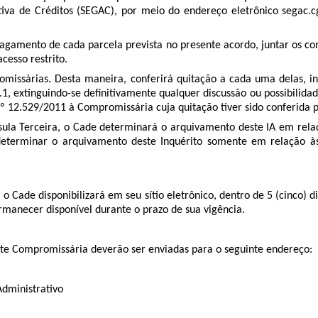
iva de Créditos (SEGAC), por meio do endereço eletrônico segac.cg
agamento de cada parcela prevista no presente acordo, juntar os c
cesso restrito.
missárias. Desta maneira, conferirá quitação a cada uma delas, i
.1, extinguindo-se definitivamente qualquer discussão ou possibilid
 nº 12.529/2011 à Compromissária cuja quitação tiver sido conferida 
áusula Terceira, o Cade determinará o arquivamento deste IA em re
eterminar o arquivamento deste Inquérito somente em relação à
o Cade disponibilizará em seu sítio eletrônico, dentro de 5 (cinco) d
manecer disponível durante o prazo de sua vigência.
arte Compromissária deverão ser enviadas para o seguinte endereço:
 Administrativo