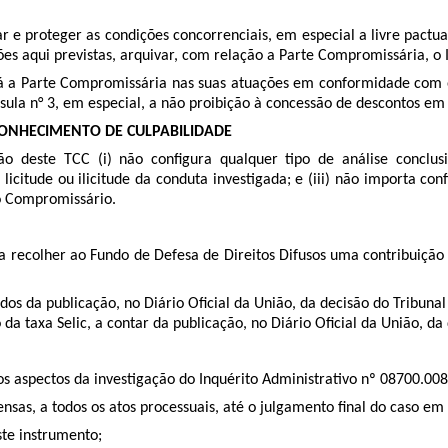
 e proteger as condições concorrenciais, em especial a livre pact
s aqui previstas, arquivar, com relação a Parte Compromissária, o I
á a Parte Compromissária nas suas atuações em conformidade com o d
áusula n° 3, em especial, a não proibição à concessão de descontos em
ECONHECIMENTO DE CULPABILIDADE
deste TCC (i) não configura qualquer tipo de análise conclusiv
 licitude ou ilicitude da conduta investigada; e (iii) não importa c
do Compromissário.
 recolher ao Fundo de Defesa de Direitos Difusos uma contribuição p
tados da publicação, no Diário Oficial da União, da decisão do Tribu
da taxa Selic, a contar da publicação, no Diário Oficial da União, d
 aspectos da investigação do Inquérito Administrativo nº 08700.0
nsas, a todos os atos processuais, até o julgamento final do caso em
ste instrumento;