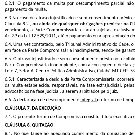
6.2.1. O pagamento da multa por descumprimento parcial não 
pagamento da multa.
6.3 No caso de atraso injustificado e sem consentimento prévio
Cláusula 8.2.,
ou ainda de quaisquer obrigações previstas na C
vencimento, a Parte Compromissária estarão sujeitas, exclusiva
Art.39 da Lei 12.529/2011, até o pagamento ou a apresentação 
6.4. Uma vez constatado, pelo Tribunal Administrativo do Cade, 
em face da Parte Compromissária inadimplente, sendo-lhe garanti
6.5. O atraso injustificado e sem consentimento prévio no recolhi
Parte Compromissária inadimplente, com a consequente declaraçã
Lote 7, Setor A, Centro Político Administrativo, Cuiabá-MT CEP: 
6.5.1. Caracterizada a desídia da Parte Compromissária, ocorrer
da multa estabelecida, responsáveis, na fase extrajudicial, pela
advocatícios na fase judicial, a serem arbitrados pelo juiz.
6.6. A declaração de descumprimento
integral
do Termo de Compro
CLÁUSULA 7. DA EXECUÇÃO
7.1. O presente Termo de Compromisso constitui título executivo e
CLÁUSULA 8. QUITAÇÃO
8.1. No que tange ao adequado cumprimento da obrigação de co